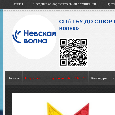
Главная
Сведения об образовательной организации
Проти
СПб ГБУ ДО СШОР 
волна»
Новости
Отделения
Конкурсный отбор 2026-27
Календарь
Ре
им