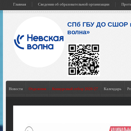
Главная
Сведения об образовательной организации
Проти
СПб ГБУ ДО СШОР 
волна»
Новости
Отделения
Конкурсный отбор 2026-27
Календарь
Ре
им