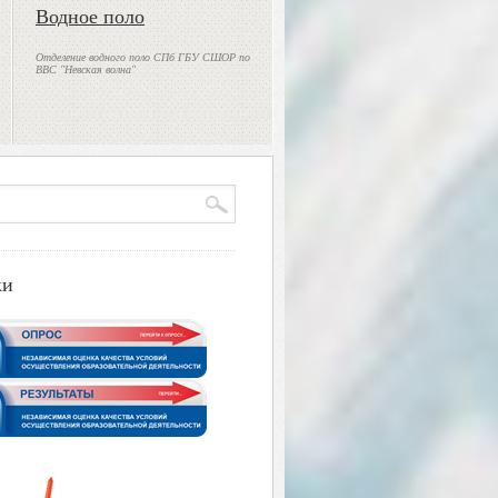
Водное поло
Отделение водного поло СПб ГБУ СШОР по
ВВС "Невская волна"
ки