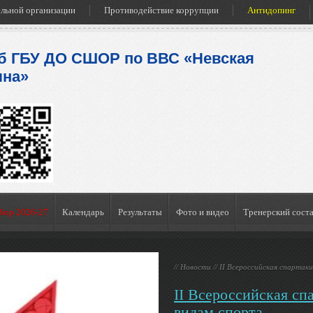
ельной организации
Противодействие коррупции
Антидопинг
б ГБУ ДО СШОР по ВВС «Невская
лна»
бор 2026-27
Календарь
Результаты
Фото и видео
Тренерский сост
//
Новости
//
II Всероссийская спартак
II Всероссийская сп
видам спорта