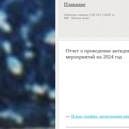
Плавание
Отделение плавания СПб ГБУ СШОР по
ВВС "Невская волна"
Отчет о проведении антид
мероприятий на 2024 год
—
План-график антидопингов
_______________________________