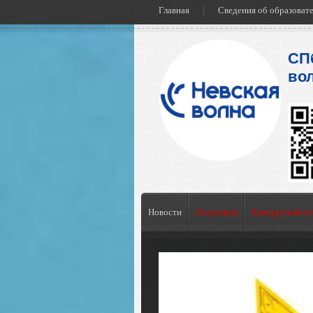
Главная
Сведения об образоват
СП
во
Новости
Отделения
Конкурсный от