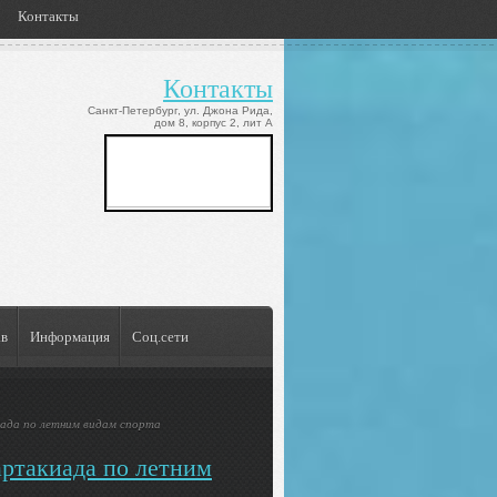
Контакты
Контакты
Санкт-Петербург, ул. Джона Рида,

дом 8, корпус 2, лит А
ав
Информация
Соц.сети
иада по летним видам спорта
артакиада по летним